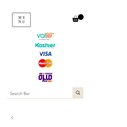
ME
NU